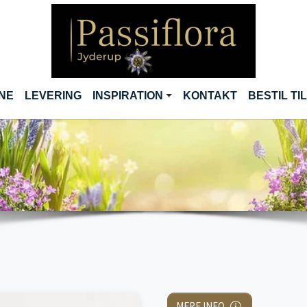
(CURRENT)
INE
LEVERING
INSPIRATION
KONTAKT
BESTIL T
MERE INFO