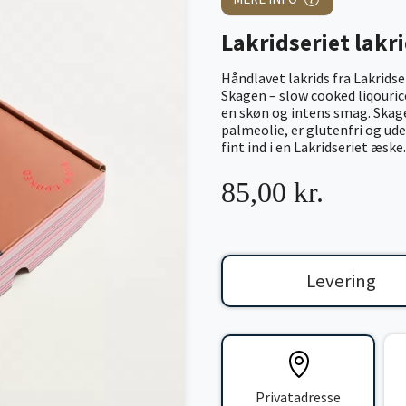
Lakridseriet lakr
Håndlavet lakrids fra Lakridse
Skagen – slow cooked liqouric
en skøn og intens smag. Skage
palmeolie, er glutenfri og ud
fint ind i en Lakridseriet æske.
85,00 kr.
Levering
Privatadresse